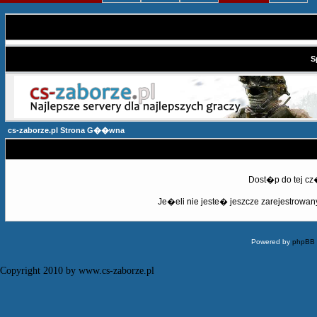
S
cs-zaborze.pl Strona G��wna
Dost�p do tej c
Je�eli nie jeste� jeszcze zarejestrowany,
Powered by
phpBB
Copyright 2010 by www.cs-zaborze.pl