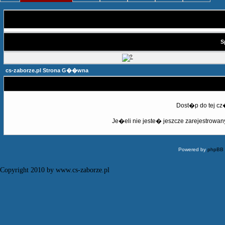
S
cs-zaborze.pl Strona G��wna
Dost�p do tej c
Je�eli nie jeste� jeszcze zarejestrowany,
Powered by
phpBB
Copyright 2010 by www.cs-zaborze.pl