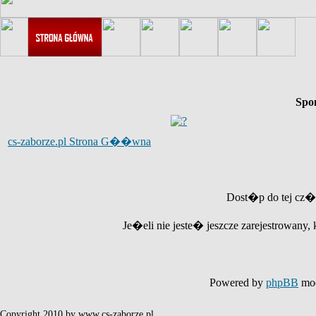
Spo
cs-zaborze.pl Strona G��wna
Dost�p do tej cz�
Je�eli nie jeste� jeszcze zarejestrowany, 
Powered by
phpBB
mod
Copyright 2010 by www.cs-zaborze.pl