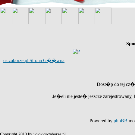
Spo
cs-zaborze.pl Strona G��wna
Dost�p do tej cz�
Je�eli nie jeste� jeszcze zarejestrowany, 
Powered by
phpBB
mod
Copyright 2010 by www.cs-zaborze.pl