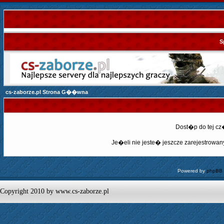
S
cs-zaborze.pl Strona G��wna
Dost�p do tej c
Je�eli nie jeste� jeszcze zarejestrowany,
Powered by
phpBB
Copyright 2010 by www.cs-zaborze.pl