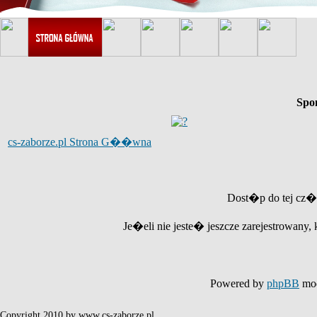
Spo
cs-zaborze.pl Strona G��wna
Dost�p do tej cz�
Je�eli nie jeste� jeszcze zarejestrowany, 
Powered by
phpBB
mod
Copyright 2010 by www.cs-zaborze.pl