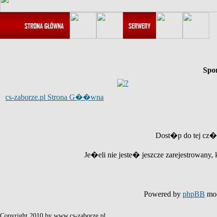
Spo
cs-zaborze.pl Strona G��wna
Dost�p do tej cz�
Je�eli nie jeste� jeszcze zarejestrowany, 
Powered by
phpBB
mod
Copyright 2010 by www.cs-zaborze.pl