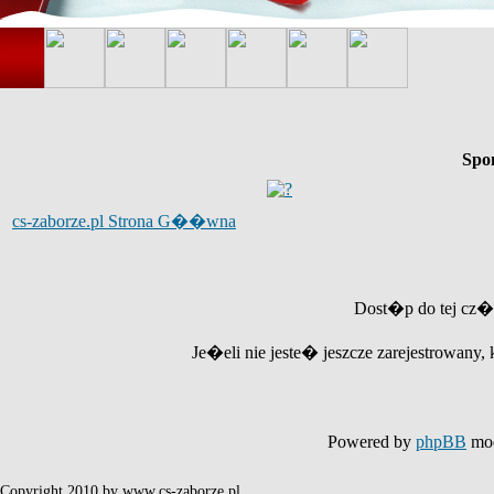
Spo
cs-zaborze.pl Strona G��wna
Dost�p do tej cz�
Je�eli nie jeste� jeszcze zarejestrowany, 
Powered by
phpBB
mod
Copyright 2010 by www.cs-zaborze.pl