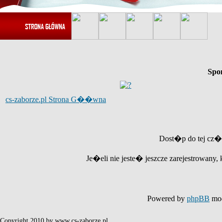
Spo
cs-zaborze.pl Strona G��wna
Dost�p do tej cz�
Je�eli nie jeste� jeszcze zarejestrowany, 
Powered by
phpBB
mod
Copyright 2010 by www.cs-zaborze.pl