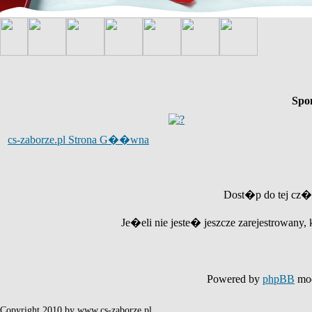
Spo
cs-zaborze.pl Strona G��wna
Dost�p do tej cz�
Je�eli nie jeste� jeszcze zarejestrowany, 
Powered by
phpBB
mod
Copyright 2010 by www.cs-zaborze.pl