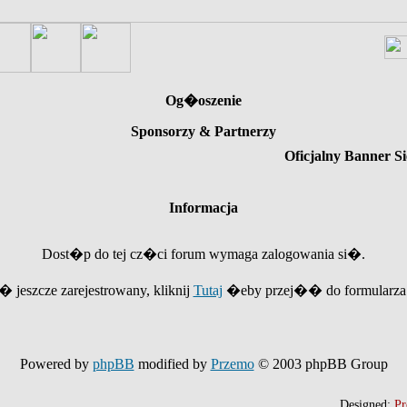
Og�oszenie
Sponsorzy & Partnerzy
Oficjalny Banner Si
Informacja
Dost�p do tej cz�ci forum wymaga zalogowania si�.
e� jeszcze zarejestrowany, kliknij
Tutaj
�eby przej�� do formularza r
Powered by
phpBB
modified by
Przemo
© 2003 phpBB Group
Designed:
Pr