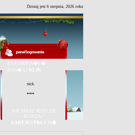
Dzisiaj jest
6
sierpnia,
2026 roku
ZAPOMNIA�E�
HAS�A?
KLIK
NIE MASZ JESZCZE
KONTA?
ZAREJESTRUJ SI�