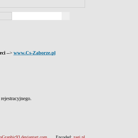
eci
-->
www.Cs-Zaborze.pl
ejestracyjnego.
oGraphic93.deviantart.com
Encoded:
zagi.pl