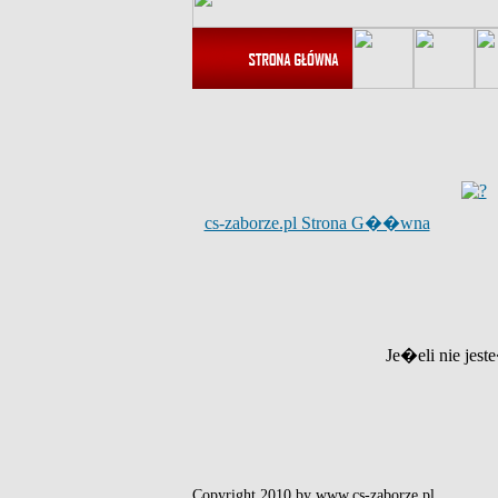
cs-zaborze.pl Strona G��wna
Je�eli nie jest
Copyright 2010 by www.cs-zaborze.pl