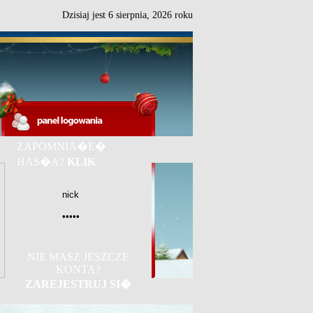
Dzisiaj jest
6
sierpnia,
2026 roku
ZAPOMNIA�E�
HAS�A?
KLIK
NIE MASZ JESZCZE
KONTA?
ZAREJESTRUJ SI�