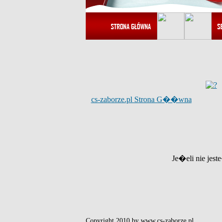
cs-zaborze.pl Strona G��wna
Je�eli nie jest
Copyright 2010 by www.cs-zaborze.pl