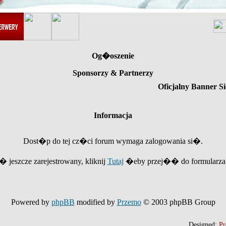
Og�oszenie
Sponsorzy & Partnerzy
Oficjalny Banner Si
Informacja
Dost�p do tej cz�ci forum wymaga zalogowania si�.
e� jeszcze zarejestrowany, kliknij
Tutaj
�eby przej�� do formularza r
Powered by
phpBB
modified by
Przemo
© 2003 phpBB Group
Designed:
Pr