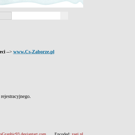
eci
-->
www.Cs-Zaborze.pl
ejestracyjnego.
oGraphic93.deviantart.com
Encoded:
zagi.pl