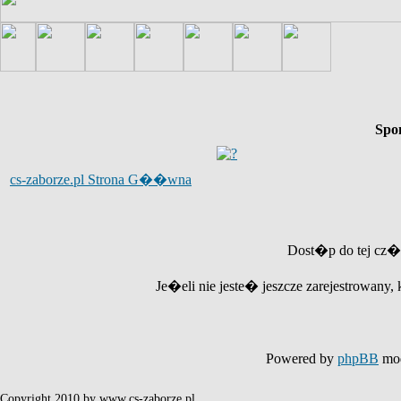
Spo
cs-zaborze.pl Strona G��wna
Dost�p do tej cz�
Je�eli nie jeste� jeszcze zarejestrowany, 
Powered by
phpBB
mod
Copyright 2010 by www.cs-zaborze.pl