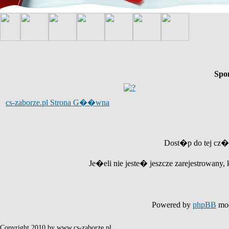
Spo
cs-zaborze.pl Strona G��wna
Dost�p do tej cz�
Je�eli nie jeste� jeszcze zarejestrowany, 
Powered by
phpBB
mod
Copyright 2010 by www.cs-zaborze.pl