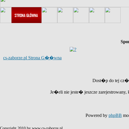
Spo
cs-zaborze.pl Strona G��wna
Dost�p do tej cz�
Je�eli nie jeste� jeszcze zarejestrowany, 
Powered by
phpBB
mod
Copyright 2010 by www.cs-zaborze.pl