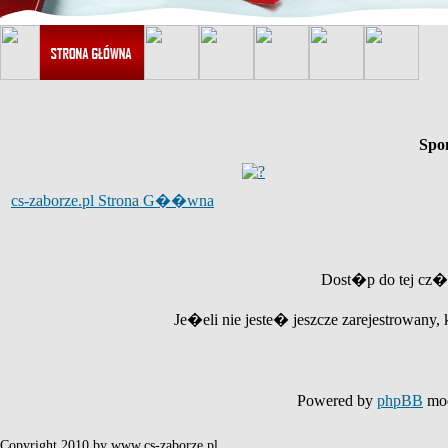
Spo
cs-zaborze.pl Strona G��wna
Dost�p do tej cz�
Je�eli nie jeste� jeszcze zarejestrowany, 
Powered by
phpBB
mod
Copyright 2010 by www.cs-zaborze.pl