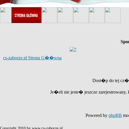
Spo
cs-zaborze.pl Strona G��wna
Dost�p do tej cz�
Je�eli nie jeste� jeszcze zarejestrowany, 
Powered by
phpBB
mod
Copyright 2010 by www.cs-zaborze.pl