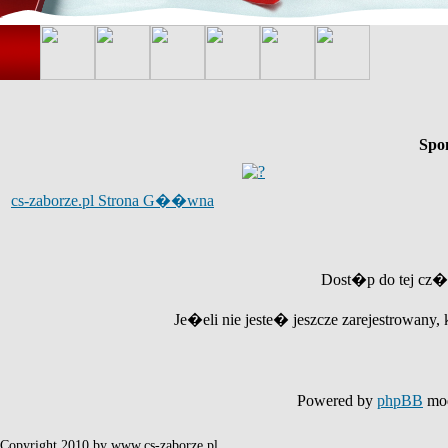
Spo
cs-zaborze.pl Strona G��wna
Dost�p do tej cz�
Je�eli nie jeste� jeszcze zarejestrowany, 
Powered by
phpBB
mod
Copyright 2010 by www.cs-zaborze.pl