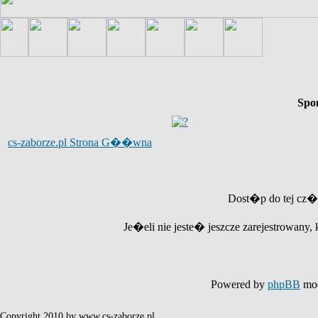
Spo
cs-zaborze.pl Strona G��wna
Dost�p do tej cz�
Je�eli nie jeste� jeszcze zarejestrowany, 
Powered by
phpBB
mod
Copyright 2010 by www.cs-zaborze.pl