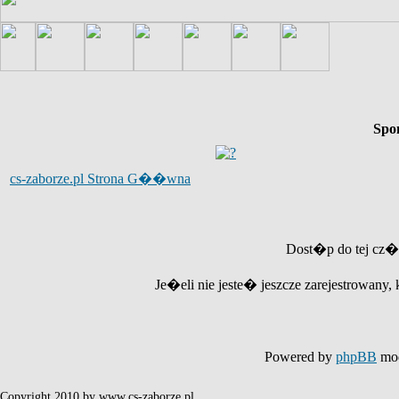
Spo
cs-zaborze.pl Strona G��wna
Dost�p do tej cz�
Je�eli nie jeste� jeszcze zarejestrowany, 
Powered by
phpBB
mod
Copyright 2010 by www.cs-zaborze.pl