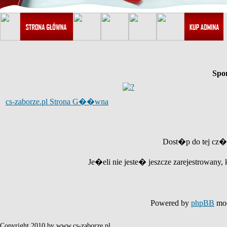
Spo
cs-zaborze.pl Strona G��wna
Dost�p do tej cz�
Je�eli nie jeste� jeszcze zarejestrowany, 
Powered by
phpBB
mod
Copyright 2010 by www.cs-zaborze.pl