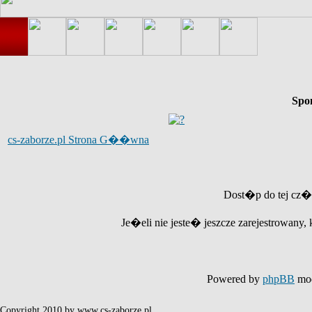
Spo
cs-zaborze.pl Strona G��wna
Dost�p do tej cz�
Je�eli nie jeste� jeszcze zarejestrowany, 
Powered by
phpBB
mod
Copyright 2010 by www.cs-zaborze.pl