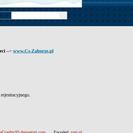
eci
-->
www.Cs-Zaborze.pl
ejestracyjnego.
oGraphic93.deviantart.com
Encoded:
zagi.pl