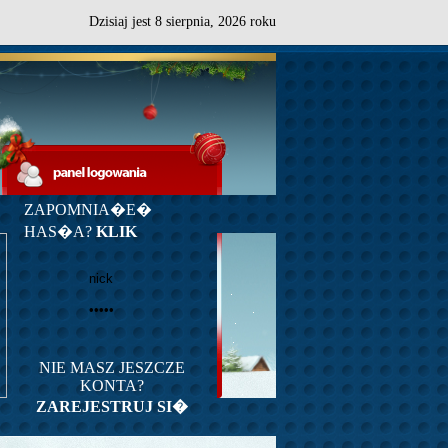
Dzisiaj jest
8
sierpnia,
2026 roku
ZAPOMNIA�E�
HAS�A?
KLIK
NIE MASZ JESZCZE
KONTA?
ZAREJESTRUJ SI�