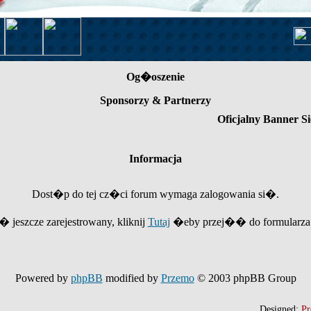
Og�oszenie
Sponsorzy & Partnerzy
Oficjalny Banner Si
Informacja
Dost�p do tej cz�ci forum wymaga zalogowania si�.
e� jeszcze zarejestrowany, kliknij
Tutaj
�eby przej�� do formularza r
Powered by
phpBB
modified by
Przemo
© 2003 phpBB Group
Designed:
Pr