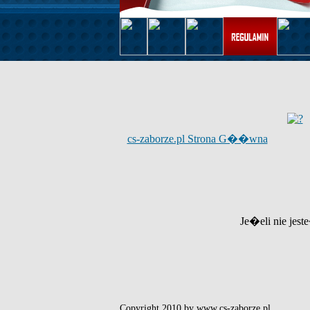
cs-zaborze.pl Strona G��wna
Je�eli nie jest
Copyright 2010 by www.cs-zaborze.pl