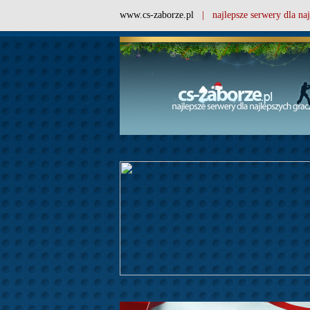
www.cs-zaborze.pl
| najlepsze serwery dla naj