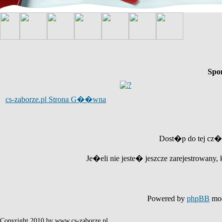
Spo
cs-zaborze.pl Strona G��wna
Dost�p do tej cz�
Je�eli nie jeste� jeszcze zarejestrowany, 
Powered by
phpBB
mod
Copyright 2010 by www.cs-zaborze.pl