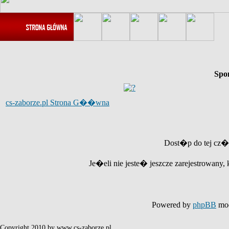
Spo
cs-zaborze.pl Strona G��wna
Dost�p do tej cz�
Je�eli nie jeste� jeszcze zarejestrowany, 
Powered by
phpBB
mod
Copyright 2010 by www.cs-zaborze.pl