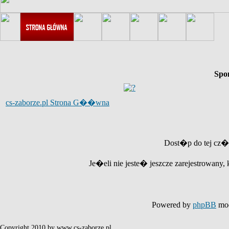
Spo
cs-zaborze.pl Strona G��wna
Dost�p do tej cz�
Je�eli nie jeste� jeszcze zarejestrowany, 
Powered by
phpBB
mod
Copyright 2010 by www.cs-zaborze.pl