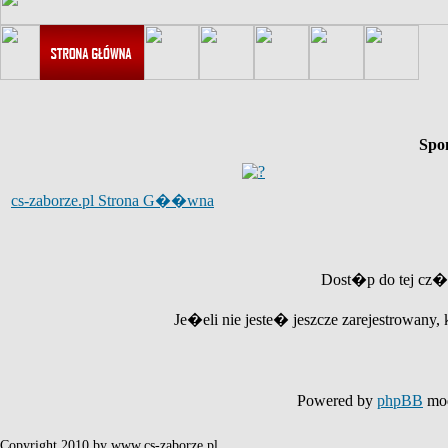
Spo
cs-zaborze.pl Strona G��wna
Dost�p do tej cz�
Je�eli nie jeste� jeszcze zarejestrowany, 
Powered by
phpBB
mod
Copyright 2010 by www.cs-zaborze.pl