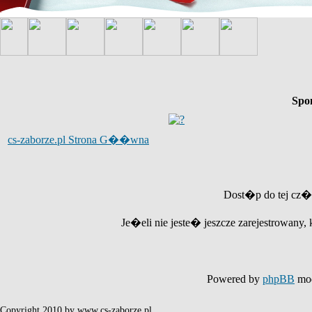
Spo
cs-zaborze.pl Strona G��wna
Dost�p do tej cz�
Je�eli nie jeste� jeszcze zarejestrowany, 
Powered by
phpBB
mod
Copyright 2010 by www.cs-zaborze.pl