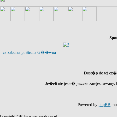
Spo
cs-zaborze.pl Strona G��wna
Dost�p do tej cz�
Je�eli nie jeste� jeszcze zarejestrowany, 
Powered by
phpBB
mod
Copyright 2010 by www.cs-zaborze.pl