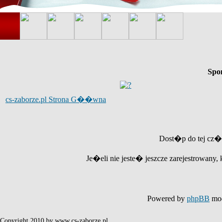
Spo
cs-zaborze.pl Strona G��wna
Dost�p do tej cz�
Je�eli nie jeste� jeszcze zarejestrowany, 
Powered by
phpBB
mod
Copyright 2010 by www.cs-zaborze.pl