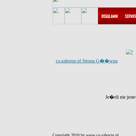
cs-zaborze.pl Strona G��wna
Je�eli nie jest
Copyright 2010 by www.cs-zaborze.pl