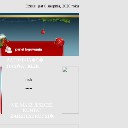
Dzisiaj jest
6
sierpnia,
2026 roku
ZAPOMNIA�E�
HAS�A?
KLIK
NIE MASZ JESZCZE
KONTA?
ZAREJESTRUJ SI�