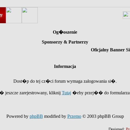
Og�oszenie
Sponsorzy & Partnerzy
Oficjalny Banner Si
Informacja
Dost�p do tej cz�ci forum wymaga zalogowania si�.
e� jeszcze zarejestrowany, kliknij
Tutaj
�eby przej�� do formularza r
Powered by
phpBB
modified by
Przemo
© 2003 phpBB Group
Designed:
Pr