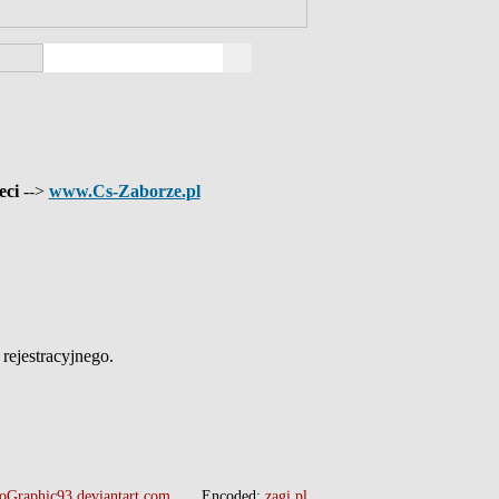
eci
-->
www.Cs-Zaborze.pl
ejestracyjnego.
oGraphic93.deviantart.com
Encoded:
zagi.pl