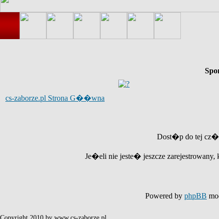
Spo
cs-zaborze.pl Strona G��wna
Dost�p do tej cz�
Je�eli nie jeste� jeszcze zarejestrowany, 
Powered by
phpBB
mod
Copyright 2010 by www.cs-zaborze.pl