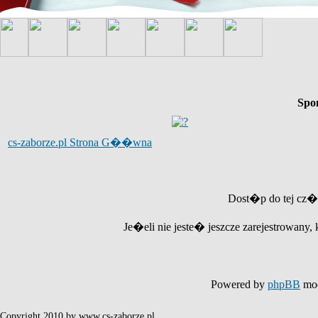
Spo
cs-zaborze.pl Strona G��wna
Dost�p do tej cz�
Je�eli nie jeste� jeszcze zarejestrowany, 
Powered by
phpBB
mod
Copyright 2010 by www.cs-zaborze.pl