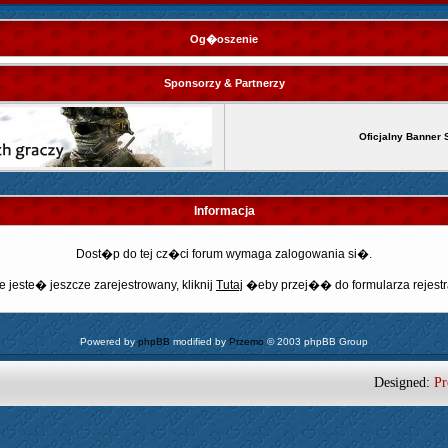
Og�oszenie
Sponsorzy & Partnerzy
Oficjalny Banner 
Informacja
Dost�p do tej cz�ci forum wymaga zalogowania si�.
e jeste� jeszcze zarejestrowany, kliknij
Tutaj
�eby przej�� do formularza rejestr
Powered by
phpBB
modified by
Przemo
© 2003 phpBB Group
Designed:
Pr