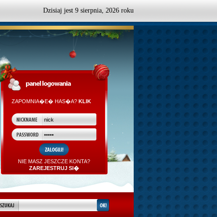
Dzisiaj jest
9
sierpnia,
2026 roku
ZAPOMNIA�E� HAS�A?
KLIK
NIE MASZ JESZCZE KONTA?
ZAREJESTRUJ SI�