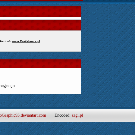
Sieci
-->
www.Cs-Zaborze.pl
acyjnego.
oGraphic93.deviantart.com
Encoded:
zagi.pl