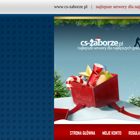
www.cs-zaborze.pl
| najlepsze serwery dla naj