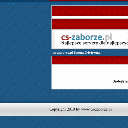
cs-zaborze.pl Strona G��wna
Je�eli ni
Copyright 2010 by www.cs-zaborze.pl