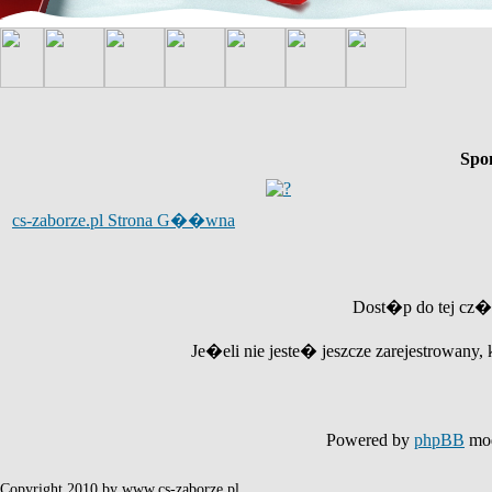
Spo
cs-zaborze.pl Strona G��wna
Dost�p do tej cz�
Je�eli nie jeste� jeszcze zarejestrowany, 
Powered by
phpBB
mod
Copyright 2010 by www.cs-zaborze.pl