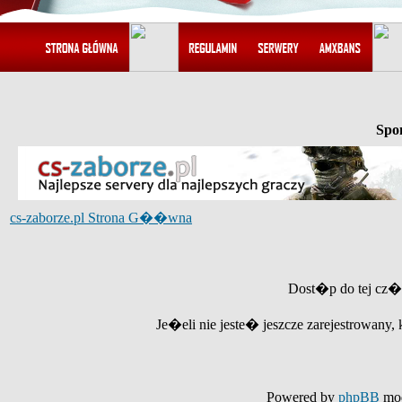
Spo
cs-zaborze.pl Strona G��wna
Dost�p do tej cz�
Je�eli nie jeste� jeszcze zarejestrowany, 
Powered by
phpBB
mod