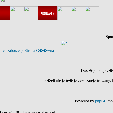
Spo
cs-zaborze.pl Strona G��wna
Dost�p do tej cz�
Je�eli nie jeste� jeszcze zarejestrowany, 
Powered by
phpBB
mod
Copyright 2010 by www.cs-zaborze.pl