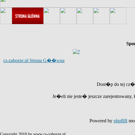
Spo
cs-zaborze.pl Strona G��wna
Dost�p do tej cz�
Je�eli nie jeste� jeszcze zarejestrowany, 
Powered by
phpBB
mod
Copyright 2010 by www.cs-zaborze.pl