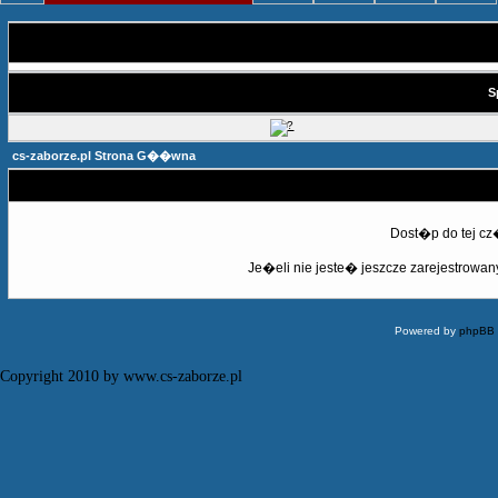
S
cs-zaborze.pl Strona G��wna
Dost�p do tej c
Je�eli nie jeste� jeszcze zarejestrowany,
Powered by
phpBB
Copyright 2010 by www.cs-zaborze.pl