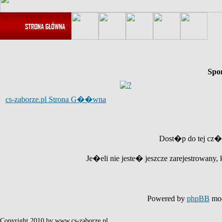
Spo
cs-zaborze.pl Strona G��wna
Dost�p do tej cz�
Je�eli nie jeste� jeszcze zarejestrowany, 
Powered by
phpBB
mod
Copyright 2010 by www.cs-zaborze.pl