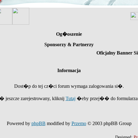
Og�oszenie
Sponsorzy & Partnerzy
Oficjalny Banner Si
Informacja
Dost�p do tej cz�ci forum wymaga zalogowania si�.
e� jeszcze zarejestrowany, kliknij
Tutaj
�eby przej�� do formularza r
Powered by
phpBB
modified by
Przemo
© 2003 phpBB Group
Designed:
Pr