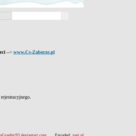
eci
-->
www.Cs-Zaborze.pl
ejestracyjnego.
oGraphic93.deviantart.com
Encoded:
zagi.pl