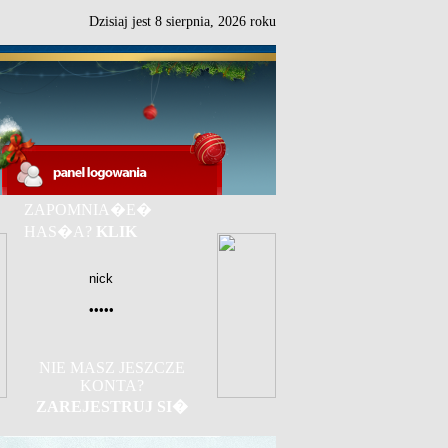
Dzisiaj jest
8
sierpnia,
2026 roku
ZAPOMNIA�E�
HAS�A?
KLIK
NIE MASZ JESZCZE
KONTA?
ZAREJESTRUJ SI�