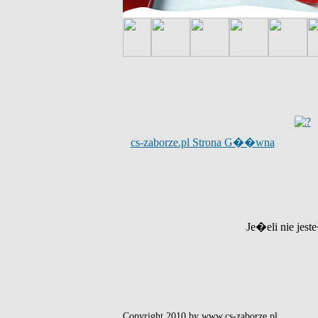
cs-zaborze.pl Strona G��wna
Je�eli nie jest
Copyright 2010 by www.cs-zaborze.pl