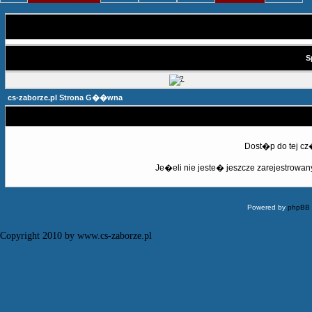
S
cs-zaborze.pl Strona G��wna
Dost�p do tej c
Je�eli nie jeste� jeszcze zarejestrowany,
Powered by
phpBB
Copyright 2010 by www.cs-zaborze.pl