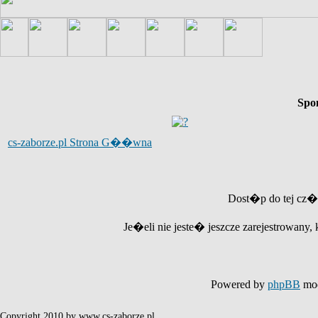
Spo
cs-zaborze.pl Strona G��wna
Dost�p do tej cz�
Je�eli nie jeste� jeszcze zarejestrowany, 
Powered by
phpBB
mod
Copyright 2010 by www.cs-zaborze.pl