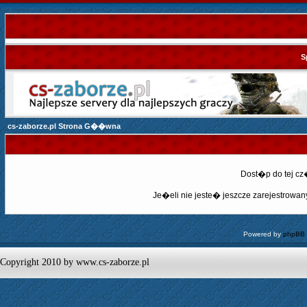
S
cs-zaborze.pl Strona G��wna
Dost�p do tej c
Je�eli nie jeste� jeszcze zarejestrowany,
Powered by
phpBB
Copyright 2010 by www.cs-zaborze.pl