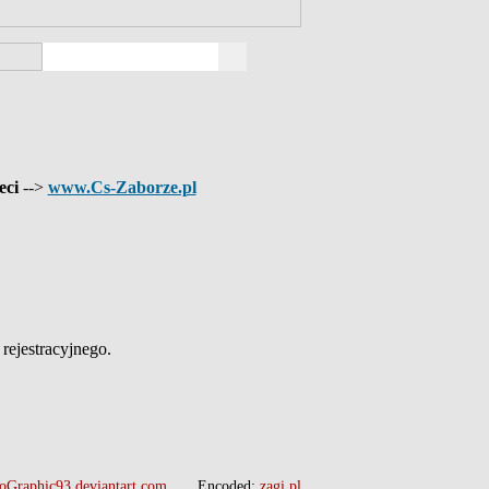
eci
-->
www.Cs-Zaborze.pl
ejestracyjnego.
oGraphic93.deviantart.com
Encoded:
zagi.pl