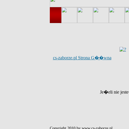
cs-zaborze.pl Strona G��wna
Je�eli nie jest
Copyright 2010 by www.cs-zaborze.pl