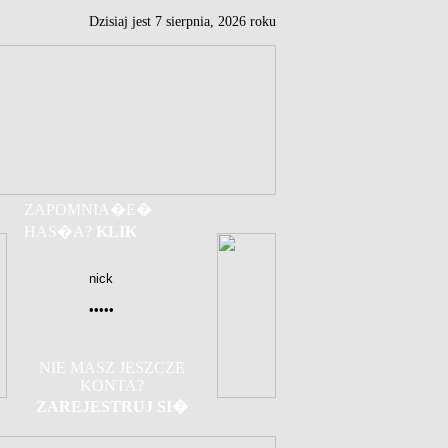
Dzisiaj jest
7
sierpnia,
2026 roku
ZAPOMNIA�E�
HAS�A?
KLIK
NIE MASZ JESZCZE
KONTA?
ZAREJESTRUJ SI�