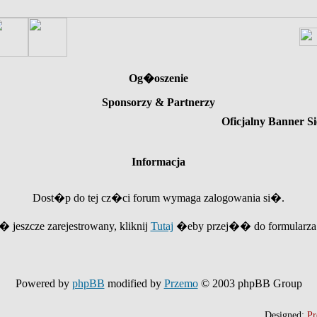
Og�oszenie
Sponsorzy & Partnerzy
Oficjalny Banner Si
Informacja
Dost�p do tej cz�ci forum wymaga zalogowania si�.
e� jeszcze zarejestrowany, kliknij
Tutaj
�eby przej�� do formularza r
Powered by
phpBB
modified by
Przemo
© 2003 phpBB Group
Designed:
Pr