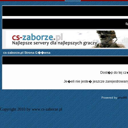
S
cs-zaborze.pl Strona G��wna
Dost�p do tej c
Je�eli nie jeste� jeszcze zarejestrowany,
Powered by
phpBB
Copyright 2010 by www.cs-zaborze.pl