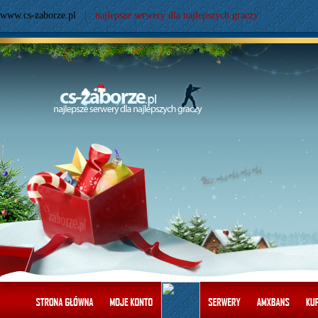
www.cs-zaborze.pl
| najlepsze serwery dla najlepszych graczy