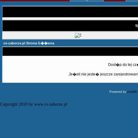
S
cs-zaborze.pl Strona G��wna
Dost�p do tej c
Je�eli nie jeste� jeszcze zarejestrowany,
Powered by
phpBB
Copyright 2010 by www.cs-zaborze.pl