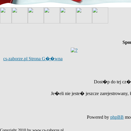
Spo
cs-zaborze.pl Strona G��wna
Dost�p do tej cz�
Je�eli nie jeste� jeszcze zarejestrowany, 
Powered by
phpBB
mod
Copyright 2010 by www.cs-zaborze.pl