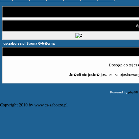
S
cs-zaborze.pl Strona G��wna
Dost�p do tej c
Je�eli nie jeste� jeszcze zarejestrowany,
Powered by
phpBB
Copyright 2010 by www.cs-zaborze.pl