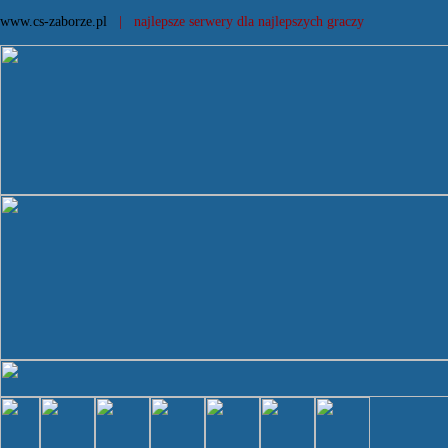
www.cs-zaborze.pl
| najlepsze serwery dla najlepszych graczy