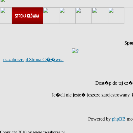
Spo
cs-zaborze.pl Strona G��wna
Dost�p do tej cz�
Je�eli nie jeste� jeszcze zarejestrowany, 
Powered by
phpBB
mod
Copyright 2010 by www.cs-zaborze.pl